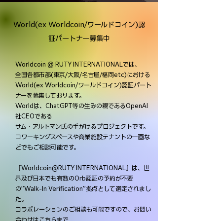
World(ex Worldcoin/ワールドコイン)
認
証パートナー募集中
Worldcoin @ RUTY INTERNATIONALでは、
全国各都市部(東京/大阪/名古屋/福岡etc)における
World(ex Worldcoin/
ワールドコイン)
認証パート
ナーを募集しております。
Worldは、ChatGPT等の生みの親であるOpenAI
社CEOである
サム・アルトマン氏の手がけるプロジェクトです。
コワーキングスペースや商業施設テナントの一画な
どでもご相談可能です。
『Worldcoin@RUTY INTERNATIONAL』は、世
界及び日本でも有数のOrb認証の予約が不要
の”Walk-In Verification”拠点として選定されまし
た。
コラボレーションのご相談も可能ですので、
​お問い
合わせはこちらまで​