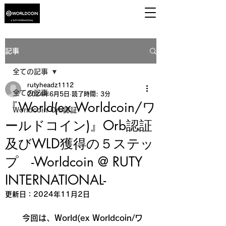
RUTY
Worldcoin @
INTERNATIONAL
記事
全ての記事
rutyheadz1112
全ての記事
2024年6月5日
読了時間: 3分
『World(ex Worldcoin/ワ
Worldcoin Orb認証
ールドコイン)』Orb認証
及びWLD獲得の５ステッ
プ -Worldcoin @ RUTY
INTERNATIONAL-
更新日：
2024年11月2日
　今回は、
World(ex Worldcoin/
ワ