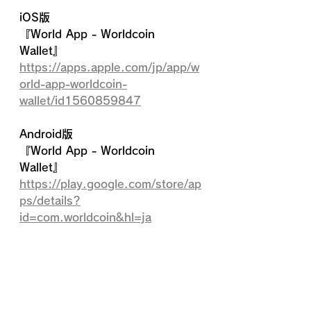
iOS版
『World App - Worldcoin 
Wallet』
https://apps.apple.com/jp/app/w
orld-app-worldcoin-
wallet/id1560859847
Android版
『World App - Worldcoin 
Wallet』
https://play.google.com/store/ap
ps/details?
id=com.worldcoin&hl=ja